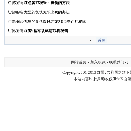
红警秘籍
红色警戒秘籍：自偷的方法
·
红警秘籍
尤里的复仇无限出兵的办法
·
红警秘籍
尤里的复仇隐风之龙2.0免费产兵秘籍
·
红警秘籍
红警2盟军攻略篇联机秘籍
·
首页
上一页
1
网站首页
-
加入收藏
- 联系我们 - 
2
Copyright2001-2013
红警2共和国之辉下
末页
本站内容均来源网络,仅供学习交流